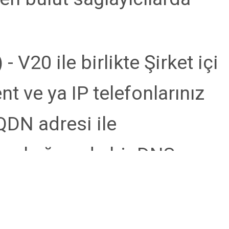
 V20 ile birlikte Şirket içi
t ve ya IP telefonlarınız
QDN adresi ile
erel ağınızda bir DNS
cu özelliği olan Firewall
onuna ihtiyacınız