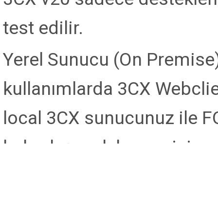
test edilir.
Yerel Sunucu (On Premise) -
kullanımlarda 3CX Webclien
local 3CX sunucunuz ile F
haberleşecek bunun için y
sunucusuna ve ya DNS sunu
/ Router cihaz konfigurasy