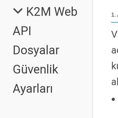
K2M Web
1.
API
V
Dosyalar
a
k
Güvenlik
a
Ayarları