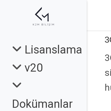
3
Lisanslama
3
v20
s
h
Dokümanlar